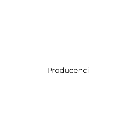
Orlen L-AN 46 , 20L
258.00
258.00
Producenci
AGIP/ENI