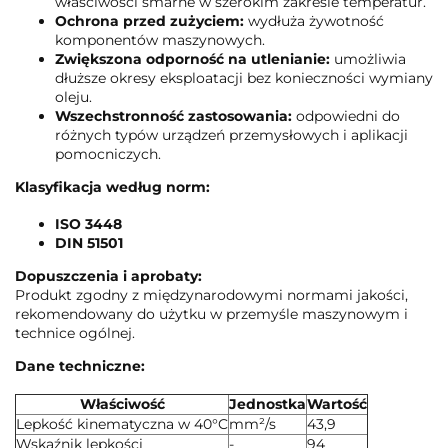
właściwości smarne w szerokim zakresie temperatur.
Ochrona przed zużyciem:
wydłuża żywotność
komponentów maszynowych.
Zwiększona odporność na utlenianie:
umożliwia
dłuższe okresy eksploatacji bez konieczności wymiany
oleju.
Wszechstronność zastosowania:
odpowiedni do
różnych typów urządzeń przemysłowych i aplikacji
pomocniczych.
Klasyfikacja według norm:
ISO 3448
DIN 51501
Dopuszczenia i aprobaty:
Produkt zgodny z międzynarodowymi normami jakości,
rekomendowany do użytku w przemyśle maszynowym i
technice ogólnej.
Dane techniczne:
Właściwość
Jednostka
Wartość
Lepkość kinematyczna w 40°C
mm²/s
43,9
Wskaźnik lepkości
-
94