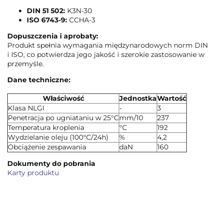
DIN 51 502:
K3N-30
ISO 6743-9:
CCHA-3
Dopuszczenia i aprobaty:
Produkt spełnia wymagania międzynarodowych norm DIN
i ISO, co potwierdza jego jakość i szerokie zastosowanie w
przemyśle.
Dane techniczne:
Właściwość
Jednostka
Wartość
Klasa NLGI
-
3
Penetracja po ugniataniu w 25°C
mm/10
237
Temperatura kroplenia
°C
192
Wydzielanie oleju (100°C/24h)
%
4,2
Obciążenie zespawania
daN
160
Dokumenty do pobrania
Karty produktu