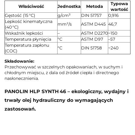
Typowa
Właściwość
Jednostka
Metoda
wartość
Gęstość (15 °C)
g/cm³
DIN 51757
0,916
Lepkość kinematyczna
mm²/s
ASTM D445
46,7
(40 °C)
Wskaźnik lepkości
–
ASTM D2270
~150
Temperatura płynięcia
°C
ASTM D97
–57
Temperatura zapłonu
°C
DIN 51758
~240
(COC)
Składowanie:
Przechowywać w szczelnych opakowaniach, w suchym i
chłodnym miejscu, z dala od źródeł ciepła i directnego
nasłonecznienia.
PANOLIN HLP SYNTH 46 – ekologiczny, wydajny i
trwały olej hydrauliczny do wymagających
zastosowań.