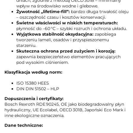
dniach, zgodnie z metodą OECD 301B – minimalny
wpływ na środowisko wodne i glebowe.
Żywotność „lifetime-fill”:
bardzo długa trwałość oleju
– oszczędność czasu i kosztów konserwacji.
Świetne właściwości w niskich temperaturach:
płynność do –60 °C – szybki rozruch i ochrona układu.
Wyjątkowa stabilność oksydacyjna:
zapobiega
tworzeniu lameli, osadów i przyspieszonemu
starzeniu.
Skuteczna ochrona przed zużyciem i korozją:
zapewnia bezpieczeństwo elementów pracujących
pod wysokim ciśnieniem.
Klasyfikacja według norm:
ISO 15380 HEES
DIN DIN 51502 – HLP
Dopuszczenia i certyfikaty:
Bosch Rexroth RDE 90245, OE jako biodegradowalny płyn
hydrauliczny, UE Ecolabel, OECD 301B, Japoński Eco Mark i
inne ekologiczne oznaczenia.
Dane techniczne: