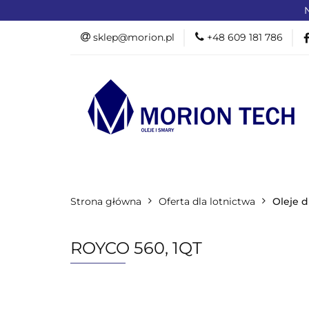
N
OFERTA DLA PR
sklep@morion.pl
+48 609 181 786
PRODUKTY RO
OFERTA DLA PRZEMYSŁU
OFERTA D
Strona główna
PROMOCJE %
Oferta dla lotnictwa
Oleje d
ROYCO 560, 1QT