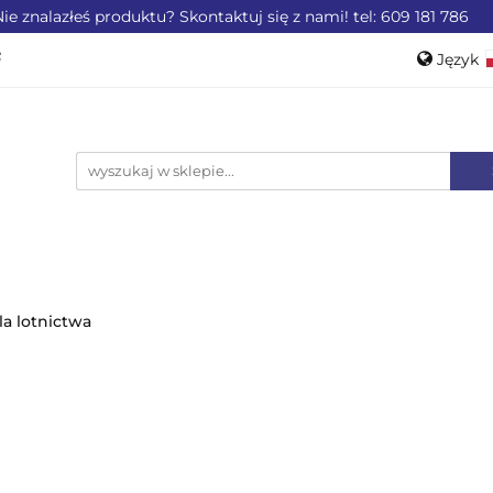
ie znalazłeś produktu? Skontaktuj się z nami! tel: 609 181 786
ZEMYSŁU
OFERTA DLA LOTNICTWA
OFERTA DL
Język
WEROWE
AKCESORIA
PROMOCJE %
Pols
Engli
LA LOTNICTWA
OFERTA DLA MOTORYZACJI
PRO
la lotnictwa