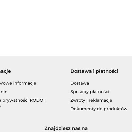
BECHEM
macje
Dostawa i płatności
BLASER
wowe informacje
Dostawa
min
Sposoby płatności
ka prywatności RODO i
Zwroty i reklamacje
s
Dokumenty do produktów
CASTROL
Znajdziesz nas na