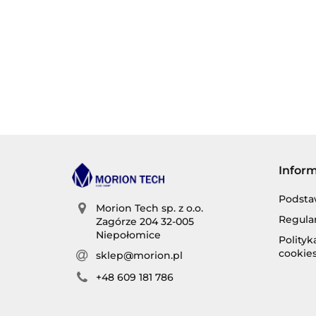
Infor
Podsta
Morion Tech sp. z o.o.
Regula
Zagórze 204 32-005
Niepołomice
Polity
cookie
sklep@morion.pl
+48 609 181 786