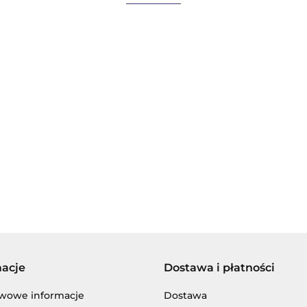
AGIP/ENI
BECHEM
macje
Dostawa i płatności
BLASER
wowe informacje
Dostawa