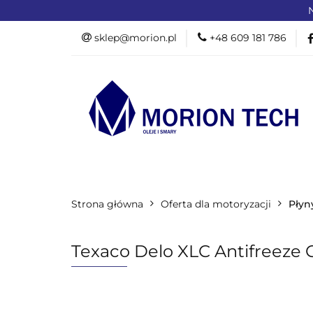
N
OFERTA DLA PR
sklep@morion.pl
+48 609 181 786
PRODUKTY RO
OFERTA DLA PRZEMYSŁU
OFERTA D
Strona główna
PROMOCJE %
Oferta dla motoryzacji
Płyn
Texaco Delo XLC Antifreeze 