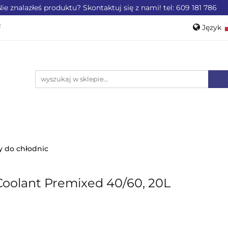
ie znalazłeś produktu? Skontaktuj się z nami! tel: 609 181 786
ZEMYSŁU
OFERTA DLA LOTNICTWA
OFERTA DL
Język
WEROWE
AKCESORIA
PROMOCJE %
Pols
Engli
LA LOTNICTWA
OFERTA DLA MOTORYZACJI
PRO
y do chłodnic
Coolant Premixed 40/60, 20L