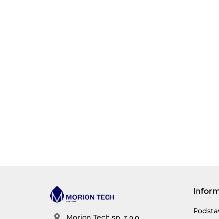
Infor
Podsta
Morion Tech sp. z o.o.