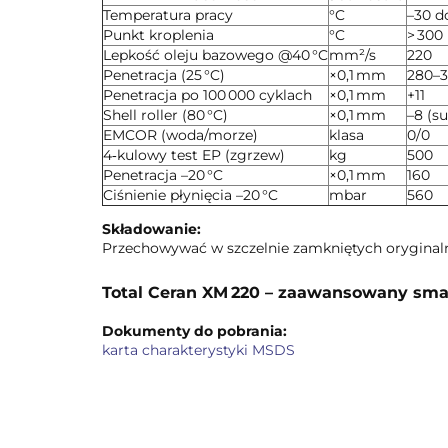
Temperatura pracy
°C
–30 d
Punkt kroplenia
°C
> 300
Lepkość oleju bazowego @40 °C
mm²/s
220
Penetracja (25 °C)
×0,1 mm
280–3
Penetracja po 100 000 cyklach
×0,1 mm
+11
Shell roller (80 °C)
×0,1 mm
–8 (su
EMCOR (woda/morze)
klasa
0/0
4‑kulowy test EP (zgrzew)
kg
500
Penetracja –20 °C
×0,1 mm
160
Ciśnienie płynięcia –20 °C
mbar
560
Składowanie:
Przechowywać w szczelnie zamkniętych oryginal
Total Ceran XM 220 – zaawansowany sma
Dokumenty do pobrania:
karta charakterystyki MSDS