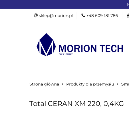
N
OFERTA DLA PR
sklep@morion.pl
+48 609 181 786
PRODUKTY RO
OFERTA DLA PRZEMYSŁU
OFERTA D
Strona główna
PROMOCJE %
Produkty dla przemysłu
Sma
Total CERAN XM 220, 0,4KG