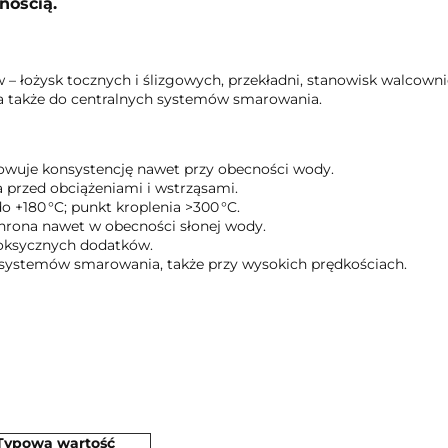
nością.
 łożysk tocznych i ślizgowych, przekładni, stanowisk walcown
a także do centralnych systemów smarowania.
wuje konsystencję nawet przy obecności wody.
 przed obciążeniami i wstrząsami.
o +180 °C; punkt kroplenia >300 °C.
hrona nawet w obecności słonej wody.
toksycznych dodatków.
systemów smarowania, także przy wysokich prędkościach.
Typowa wartość