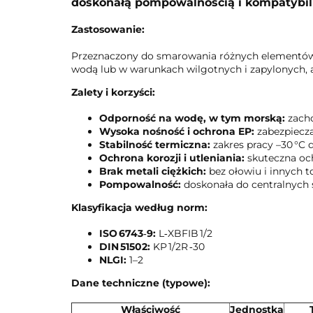
doskonałą pompowalnością i kompatybil
Zastosowanie:
Przeznaczony do smarowania różnych elementów –
wodą lub w warunkach wilgotnych i zapylonych, 
Zalety i korzyści:
Odporność na wodę, w tym morską:
zacho
Wysoka nośność i ochrona EP:
zabezpiecza
Stabilność termiczna:
zakres pracy –30 °C d
Ochrona korozji i utleniania:
skuteczna oc
Brak metali ciężkich:
bez ołowiu i innych 
Pompowalność:
doskonała do centralnych 
Klasyfikacja według norm:
ISO 6743‑9:
L‑XBFIB 1/2
DIN 51502:
KP 1/2R ‑30
NLGI:
1–2
Dane techniczne (typowe):
Właściwość
Jednostka