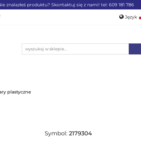
ie znalazłeś produktu? Skontaktuj się z nami! tel: 609 181 786
ZEMYSŁU
OFERTA DLA LOTNICTWA
OFERTA DL
Język
WEROWE
AKCESORIA
PROMOCJE %
Pols
Engli
LA LOTNICTWA
OFERTA DLA MOTORYZACJI
PRO
ry plastyczne
Symbol:
2179304