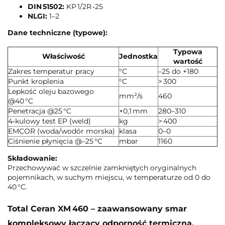
DIN 51502:
KP 1/2R ‑25
NLGI:
1–2
Dane techniczne (typowe):
Typowa
Właściwość
Jednostka
wartość
Zakres temperatur pracy
°C
–25 do +180
Punkt kroplenia
°C
> 300
Lepkość oleju bazowego
mm²/s
460
@40 °C
Penetracja @25 °C
×0,1 mm
280–310
4‑kulowy test EP (weld)
kg
> 400
EMCOR (woda/wodór morska)
klasa
0–0
Ciśnienie płynięcia @–25 °C
mbar
1160
Składowanie:
Przechowywać w szczelnie zamkniętych oryginalnych
pojemnikach, w suchym miejscu, w temperaturze od 0 do
40 °C.
Total Ceran XM 460 – zaawansowany smar
kompleksowy łączący odporność termiczną,