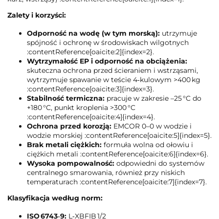
Zalety i korzyści:
Odporność na wodę (w tym morską):
utrzymuje
spójność i ochronę w środowiskach wilgotnych
:contentReference[oaicite:2]{index=2}.
Wytrzymałość EP i odporność na obciążenia:
skuteczna ochrona przed ścieraniem i wstrząsami,
wytrzymuje spawanie w teście 4‑kulowym >400 kg
:contentReference[oaicite:3]{index=3}.
Stabilność termiczna:
pracuje w zakresie –25 °C do
+180 °C, punkt kroplenia >300 °C
:contentReference[oaicite:4]{index=4}.
Ochrona przed korozją:
EMCOR 0–0 w wodzie i
wodzie morskiej :contentReference[oaicite:5]{index=5}.
Brak metali ciężkich:
formuła wolna od ołowiu i
ciężkich metali :contentReference[oaicite:6]{index=6}.
Wysoka pompowalność:
odpowiedni do systemów
centralnego smarowania, również przy niskich
temperaturach :contentReference[oaicite:7]{index=7}.
Klasyfikacja według norm:
ISO 6743‑9:
L‑XBFIB 1/2