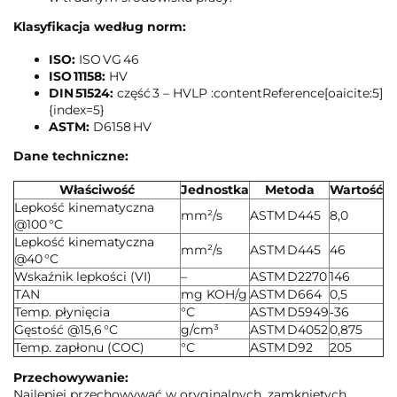
Klasyfikacja według norm:
ISO:
ISO VG 46
ISO 11158:
HV
DIN 51524:
część 3 – HVLP :contentReference[oaicite:5]
{index=5}
ASTM:
D6158 HV
Dane techniczne:
Właściwość
Jednostka
Metoda
Wartość
Lepkość kinematyczna
mm²/s
ASTM D445
8,0
@100 °C
Lepkość kinematyczna
mm²/s
ASTM D445
46
@40 °C
Wskaźnik lepkości (VI)
–
ASTM D2270
146
TAN
mg KOH/g
ASTM D664
0,5
Temp. płynięcia
°C
ASTM D5949
‑36
Gęstość @15,6 °C
g/cm³
ASTM D4052
0,875
Temp. zapłonu (COC)
°C
ASTM D92
205
Przechowywanie:
Najlepiej przechowywać w oryginalnych, zamkniętych