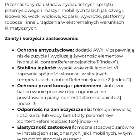
Przeznaczony do układów hydraulicznych sprzętu
przemysłowego i maszyn mobilnych takich jak dźwigi,
ładowarki, wózki widłowe, koparki, wywrotki, platformy
robocze i inne urządzenia w ekstremalnych warunkach
klimatycznych.
Zalety i korzyści z zastosowania:
Ochrona antyzużyciowa:
dodatki AW/HV zapewniają
niskie zużycie i wydłużają żywotność elementów
hydrauliki :contentReference[oaicite:1]{index=1}
Stabilna lepkość:
wysoki wskaźnik lepkości VI
zapewnia spójność własności w skrajnych
temperaturach :contentReference[oaicite:2]{index=2}
Ochrona przed korozją i pienieniem:
skuteczne
barierowanie przeciw rdzy i ograniczenie
powstawania piany :contentReference[oaicite:3]
{index=3}
Odporność na zanieczyszczenia:
toleruje niewielką
ilość kurzu lub wody bez utraty parametrów
:contentReference[oaicite:4]{index=4}
Elastyczność zastosowań:
można stosować zarówno
w instalacjach stacjonarnych, jak i mobilnych, w tym
w trudnym środowisku pracy.