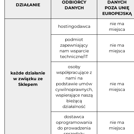
ODBIORCY
DANYCH
DZIAŁANIE
DANYCH
POZA UNIĘ
EUROPEJSKĄ
nie ma
hostingodawca
miejsca
podmiot
zapewniający
nie ma
nam wsparcie
miejsca
techniczne/IT
osoby
współpracujące z
każde działanie
nami na
w związku ze
podstawie umów
nie ma
Sklepem
cywilnoprawnych,
miejsca
wspierające naszą
bieżącą
działalność
dostawca
oprogramowania
nie ma
do prowadzenia
miejsca
sprzedaży