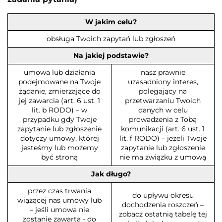
W jakim celu?
obsługa Twoich zapytań lub zgłoszeń
Na jakiej podstawie?
umowa lub działania
nasz prawnie
podejmowane na Twoje
uzasadniony interes,
żądanie, zmierzające do
polegający na
jej zawarcia (art. 6 ust. 1
przetwarzaniu Twoich
lit. b RODO) – w
danych w celu
przypadku gdy Twoje
prowadzenia z Tobą
zapytanie lub zgłoszenie
komunikacji (art. 6 ust. 1
dotyczy umowy, której
lit. f RODO) – jeżeli Twoje
jesteśmy lub możemy
zapytanie lub zgłoszenie
być stroną
nie ma związku z umową
Jak długo?
przez czas trwania
do upływu okresu
wiążącej nas umowy lub
dochodzenia roszczeń –
– jeśli umowa nie
zobacz ostatnią tabelę tej
zostanie zawarta - do