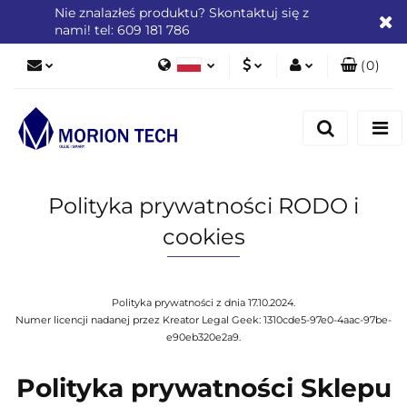
Nie znalazłeś produktu? Skontaktuj się z
nami! tel: 609 181 786
(
0
)
Polski
PLN
Zaloguj się
English
Zarejestruj się
EUR
Dodaj zgłoszenie
Zgody cookies
Polityka prywatności RODO i
cookies
Polityka prywatności z dnia 17.10.2024.
Numer licencji nadanej przez Kreator Legal Geek:
1310cde5-97e0-4aac-97be-
e90eb320e2a9
.
Polityka prywatności Sklepu