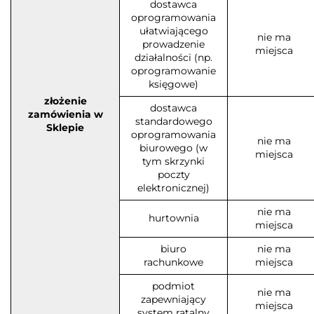
dostawca
oprogramowania
ułatwiającego
nie ma
prowadzenie
miejsca
działalności (np.
oprogramowanie
księgowe)
złożenie
dostawca
zamówienia w
standardowego
Sklepie
oprogramowania
nie ma
biurowego (w
miejsca
tym skrzynki
poczty
elektronicznej)
nie ma
hurtownia
miejsca
biuro
nie ma
rachunkowe
miejsca
podmiot
nie ma
zapewniający
miejsca
system ratalny