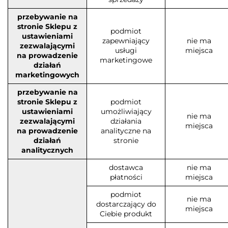
przebywanie na
stronie Sklepu z
podmiot
ustawieniami
zapewniający
nie ma
zezwalającymi
usługi
miejsca
na prowadzenie
marketingowe
działań
marketingowych
przebywanie na
stronie Sklepu z
podmiot
ustawieniami
umożliwiający
nie ma
zezwalającymi
działania
miejsca
na prowadzenie
analityczne na
działań
stronie
analitycznych
dostawca
nie ma
płatności
miejsca
podmiot
nie ma
dostarczający do
miejsca
Ciebie produkt