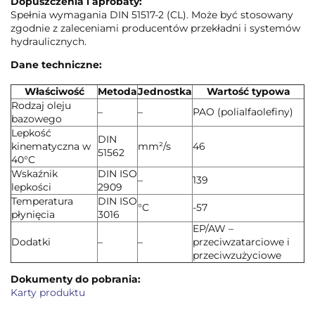
Dopuszczenia i aprobaty:
Spełnia wymagania DIN 51517-2 (CL). Może być stosowany
zgodnie z zaleceniami producentów przekładni i systemów
hydraulicznych.
Dane techniczne:
Właściwość
Metoda
Jednostka
Wartość typowa
Rodzaj oleju
–
–
PAO (polialfaolefiny)
bazowego
Lepkość
DIN
kinematyczna w
mm²/s
46
51562
40°C
Wskaźnik
DIN ISO
–
139
lepkości
2909
Temperatura
DIN ISO
°C
-57
płynięcia
3016
EP/AW –
Dodatki
–
–
przeciwzatarciowe i
przeciwzużyciowe
Dokumenty do pobrania:
Karty produktu