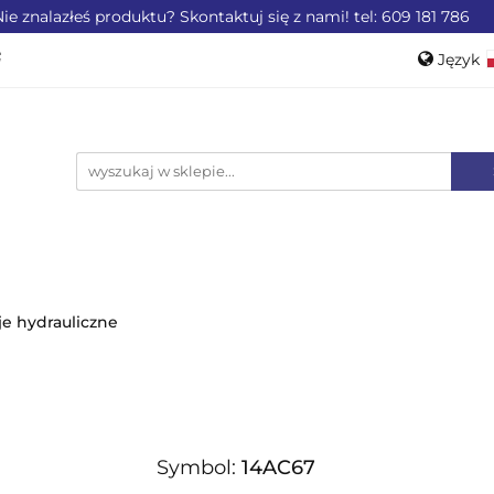
ie znalazłeś produktu? Skontaktuj się z nami! tel: 609 181 786
ZEMYSŁU
OFERTA DLA LOTNICTWA
OFERTA DL
Język
WEROWE
AKCESORIA
PROMOCJE %
Pols
Engli
LA LOTNICTWA
OFERTA DLA MOTORYZACJI
PRO
je hydrauliczne
Symbol:
14AC67