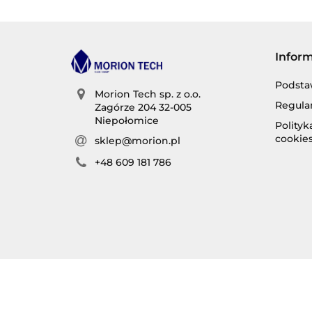
Infor
Podsta
Morion Tech sp. z o.o.
Regula
Zagórze 204 32-005
Niepołomice
Polity
cookie
sklep@morion.pl
+48 609 181 786