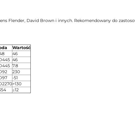
ns Flender, David Brown i innych. Rekomendowany do zastosow
oda
Wartość
48
46
D445
46
D445
7.8
D92
230
D97
-51
D2270
>130
354
≥12