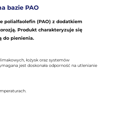
na bazie PAO
e polialfaolefin (PAO) z dodatkiem
rozją. Produkt charakteryzuje się
 do pienienia.
ślimakowych, łożysk oraz systemów
wymagana jest doskonała odporność na utlenianie
emperaturach.