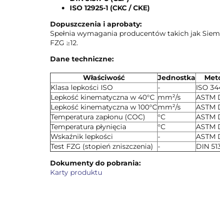
ISO 12925-1 (CKC / CKE)
Dopuszczenia i aprobaty:
Spełnia wymagania producentów takich jak Sieme
FZG ≥12.
Dane techniczne:
Właściwość
Jednostka
Met
Klasa lepkości ISO
-
ISO 34
Lepkość kinematyczna w 40°C
mm²/s
ASTM 
Lepkość kinematyczna w 100°C
mm²/s
ASTM 
Temperatura zapłonu (COC)
°C
ASTM 
Temperatura płynięcia
°C
ASTM 
Wskaźnik lepkości
-
ASTM 
Test FZG (stopień zniszczenia)
-
DIN 51
Dokumenty do pobrania:
Karty produktu