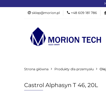
N
OFERTA DLA PR
sklep@morion.pl
+48 609 181 786
PRODUKTY RO
OFERTA DLA PRZEMYSŁU
OFERTA D
Strona główna
PROMOCJE %
Produkty dla przemysłu
Ole
Castrol Alphasyn T 46, 20L