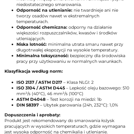
niedostatecznego smarowania.
Odporność na utlenianie:
nie twardnieje ani nie
tworzy osadów nawet w ekstremalnych
temperaturach.
Odporność chemiczna:
odporny na działanie
większości rozpuszczalników, kwasów i środków
utleniających.
Niska lotność:
minimalna utrata smaru nawet przy
długotrwałej ekspozycji na wysokie temperatury.
Minimalna toksyczność:
bezpieczny dla środowiska
pracy przy użytkowaniu w normalnych warunkach.
Klasyfikacja według norm:
ISO 2137 / ASTM D217
– Klasa NLGI: 2
ISO 3104 / ASTM D445
– Lepkość oleju bazowego: 510
mm²/s (40°C), 46 mm²/s (100°C)
ASTM D4048
– Test korozji na miedzi: 1b
DIN 58397
– Ubytek parowania (24h, 232°C): 1,0%
Dopuszczenia i aprobaty:
Produkt jest rekomendowany do smarowania łożysk
pracujących w wysokich temperaturach, gdzie wymagana
jest wysoka odporność na chemikalia i utlenianie.