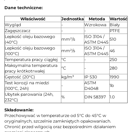
Dane techniczne:
Właściwość
Jednostka
Metoda
Wartość
Wygląd
-
Wzrokowa
Biały
Zagęszczacz
-
-
PTFE
Lepkość oleju bazowego
ISO 3104 /
mm²/s
510
(40°C)
ASTM D445
Lepkość oleju bazowego
ISO 3104 /
mm²/s
46
(100°C)
ASTM D445
Temperatura pracy ciągłej
°C
-
250
Maksymalna temperatura
°C
-
280
pracy krótkotrwałej
Gęstość (20°C)
kg/m³
IP 530
1990
Test korozji na miedzi
ASTM
-
1b
(100°C, 24h)
D4048
Ubytek parowania (24h,
%
DIN 58397
1.0
232°C)
Składowanie:
Przechowywać w temperaturze od 5°C do 45°C w
oryginalnych, szczelnie zamkniętych opakowaniach.
Chronić przed wilgocią oraz bezpośrednim działaniem