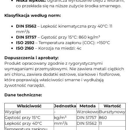
Niska lepkość:
ogranicza wynoszenie oleju z wiórami,
co przekłada się na niższe zużycie środka smarnego.
Klasyfikacja według norm:
DIN 51562
– Lepkość kinematyczna przy 40°C: 11
mm²/s
DIN 51757
– Gęstość przy 15°C: 860 kg/m³
ISO 2592
– Temperatura zapłonu (COC): >150°C
ISO 2160
– Korozja na miedzi: 4c
Dopuszczenia i aprobaty:
Produkt opracowany zgodnie z rygorystycznymi
wymaganiami przemysłowymi. Nie zawiera metali ciężkich
ani chloru, zawiera dodatki estrowe, siarkowe i fosforowe,
które poprawiają właściwości smarne i wydłużają
żywotność narzędzi.
Dane techniczne:
Właściwość
Jednostka
Metoda
Wartość
Wygląd
-
Wzrokowo
Bursztynowy
Gęstość przy 15°C
kg/m³
DIN 51757
860
Lepkość przy 40°C
mm²/s
DIN 51562
11
Temperatura zapłonu,