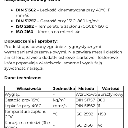
DIN 51562
– Lepkość kinematyczna przy 40°C: 11
mm²/s
DIN 51757
– Gęstość przy 15°C: 860 kg/m³
ISO 2592
– Temperatura zapłonu (COC): >150°C
ISO 2160
– Korozja na miedzi: 4c
Dopuszczenia i aprobaty:
Produkt opracowany zgodnie z rygorystycznymi
wymaganiami przemysłowymi. Nie zawiera metali ciężkich
ani chloru, zawiera dodatki estrowe, siarkowe i fosforowe,
które poprawiają właściwości smarne i wydłużają
żywotność narzędzi.
Dane techniczne:
Właściwość
Jednostka
Metoda
Wartość
Wygląd
-
Wzrokowo
Bursztynowy
Gęstość przy 15°C
kg/m³
DIN 51757
860
Lepkość przy 40°C
mm²/s
DIN 51562
11
Temperatura zapłonu,
°C
ISO 2592
>150
COC
Korozja na miedzi (3h /
-
ISO 2160
4c
100°C)