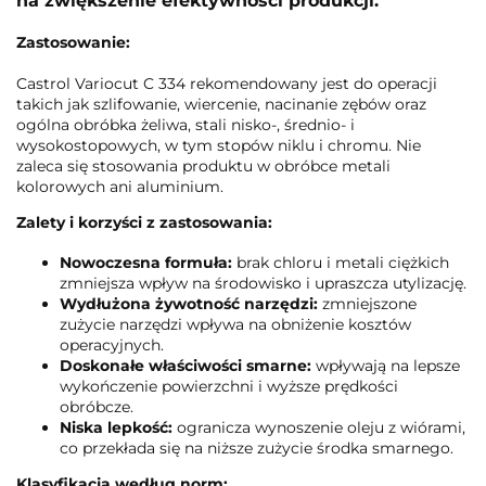
na zwiększenie efektywności produkcji.
Zastosowanie:
Castrol Variocut C 334 rekomendowany jest do operacji
takich jak szlifowanie, wiercenie, nacinanie zębów oraz
ogólna obróbka żeliwa, stali nisko-, średnio- i
wysokostopowych, w tym stopów niklu i chromu. Nie
zaleca się stosowania produktu w obróbce metali
kolorowych ani aluminium.
Zalety i korzyści z zastosowania:
Nowoczesna formuła:
brak chloru i metali ciężkich
zmniejsza wpływ na środowisko i upraszcza utylizację.
Wydłużona żywotność narzędzi:
zmniejszone
zużycie narzędzi wpływa na obniżenie kosztów
operacyjnych.
Doskonałe właściwości smarne:
wpływają na lepsze
wykończenie powierzchni i wyższe prędkości
obróbcze.
Niska lepkość:
ogranicza wynoszenie oleju z wiórami,
co przekłada się na niższe zużycie środka smarnego.
Klasyfikacja według norm: