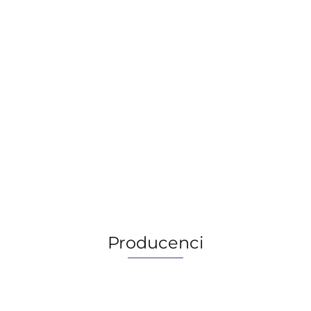
Castrol Variocut C 334, 208L
6991.59
6991.59
Producenci