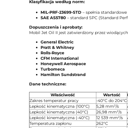
Klasyfikacja według norm:
MIL-PRF-23699-STD
– spełnia standardowe
SAE AS5780
– standard SPC (Standard Perf
Dopuszczenia i aprobaty:
Mobil Jet Oil II jest zatwierdzony przez wiodącyc
General Electric
Pratt & Whitney
Rolls-Royce
CFM International
Honeywell Aerospace
Turbomeca
Hamilton Sundstrand
Dane techniczne:
Właściwość
Wartość
Zakres temperatur pracy
-40°C do 204°C
Lepkość kinematyczna (100°C)
5,28 mm²/s
Lepkość kinematyczna (40°C)
26,98 mm²/s
Lepkość kinematyczna (-40°C)
12 539 mm²/s
Temperatura zapłonu
262°C