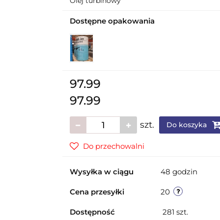
Olej turbinowy
Dostępne opakowania
97.99
97.99
szt.
Do koszyka
Do przechowalni
Wysyłka w ciągu
48 godzin
Cena przesyłki
20
Dostępność
281
szt.