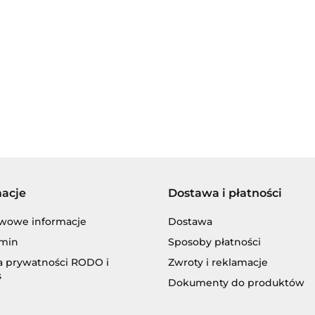
AGIP/ENI
BECHEM
macje
Dostawa i płatności
BLASER
wowe informacje
Dostawa
min
Sposoby płatności
ka prywatności RODO i
Zwroty i reklamacje
s
Dokumenty do produktów