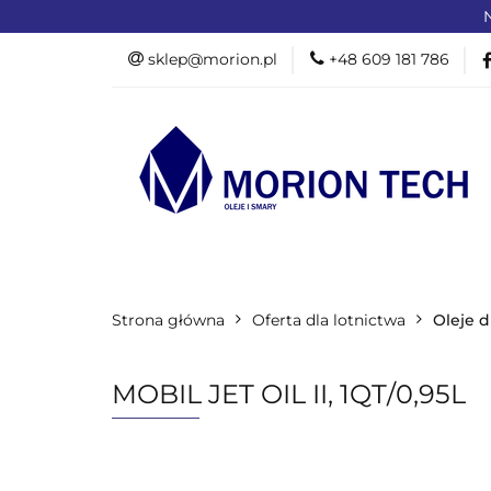
N
OFERTA DLA PR
sklep@morion.pl
+48 609 181 786
PRODUKTY RO
OFERTA DLA PRZEMYSŁU
OFERTA D
Strona główna
PROMOCJE %
Oferta dla lotnictwa
Oleje d
MOBIL JET OIL II, 1QT/0,95L