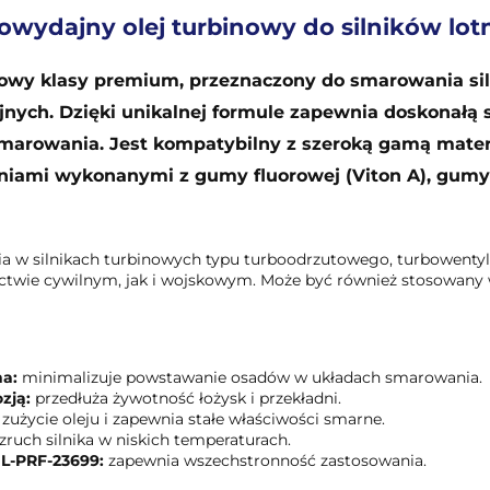
wydajny olej turbinowy do silników lot
rbinowy klasy premium, przeznaczony do smarowania si
ych. Dzięki unikalnej formule zapewnia doskonałą s
smarowania. Jest kompatybilny z szeroką gamą mate
ieniami wykonanymi z gumy fluorowej (Viton A), gumy 
nia w silnikach turbinowych typu turboodrzutowego, turbowent
twie cywilnym, jak i wojskowym. Może być również stosowany 
na:
minimalizuje powstawanie osadów w układach smarowania.
zją:
przedłuża żywotność łożysk i przekładni.
zużycie oleju i zapewnia stałe właściwości smarne.
zruch silnika w niskich temperaturach.
IL-PRF-23699:
zapewnia wszechstronność zastosowania.