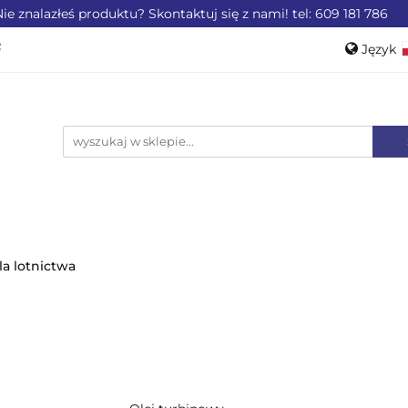
ie znalazłeś produktu? Skontaktuj się z nami! tel: 609 181 786
ZEMYSŁU
OFERTA DLA LOTNICTWA
OFERTA DL
Język
WEROWE
AKCESORIA
PROMOCJE %
Pols
Engli
LA LOTNICTWA
OFERTA DLA MOTORYZACJI
PRO
la lotnictwa