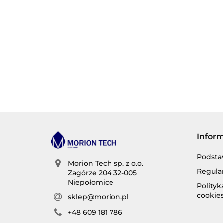
Infor
Podsta
Morion Tech sp. z o.o.
Regula
Zagórze 204 32-005
Niepołomice
Polity
cookie
sklep@morion.pl
+48 609 181 786