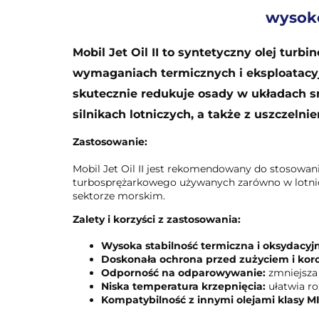
wysoko
Mobil Jet Oil II to syntetyczny olej tu
wymaganiach termicznych i eksploatacyjn
skutecznie redukuje osady w układach 
silnikach lotniczych, a także z uszczeln
Zastosowanie:
Mobil Jet Oil II jest rekomendowany do stosowa
turbosprężarkowego używanych zarówno w lotnic
sektorze morskim.
Zalety i korzyści z zastosowania:
Wysoka stabilność termiczna i oksydacyj
Doskonała ochrona przed zużyciem i koro
Odporność na odparowywanie:
zmniejsza 
Niska temperatura krzepnięcia:
ułatwia ro
Kompatybilność z innymi olejami klasy M