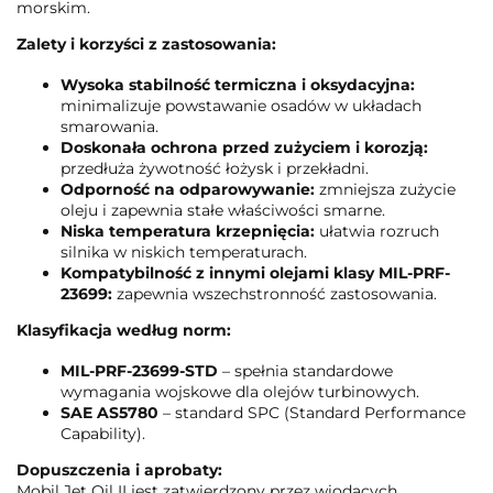
morskim.
Zalety i korzyści z zastosowania:
Wysoka stabilność termiczna i oksydacyjna:
minimalizuje powstawanie osadów w układach
smarowania.
Doskonała ochrona przed zużyciem i korozją:
przedłuża żywotność łożysk i przekładni.
Odporność na odparowywanie:
zmniejsza zużycie
oleju i zapewnia stałe właściwości smarne.
Niska temperatura krzepnięcia:
ułatwia rozruch
silnika w niskich temperaturach.
Kompatybilność z innymi olejami klasy MIL-PRF-
23699:
zapewnia wszechstronność zastosowania.
Klasyfikacja według norm:
MIL-PRF-23699-STD
– spełnia standardowe
wymagania wojskowe dla olejów turbinowych.
SAE AS5780
– standard SPC (Standard Performance
Capability).
Dopuszczenia i aprobaty:
Mobil Jet Oil II jest zatwierdzony przez wiodących