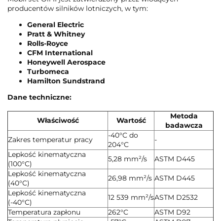
producentów silników lotniczych, w tym:
General Electric
Pratt & Whitney
Rolls-Royce
CFM International
Honeywell Aerospace
Turbomeca
Hamilton Sundstrand
Dane techniczne:
Metoda
Właściwość
Wartość
badawcza
-40°C do
Zakres temperatur pracy
-
204°C
Lepkość kinematyczna
5,28 mm²/s
ASTM D445
(100°C)
Lepkość kinematyczna
26,98 mm²/s
ASTM D445
(40°C)
Lepkość kinematyczna
12 539 mm²/s
ASTM D2532
(-40°C)
Temperatura zapłonu
262°C
ASTM D92