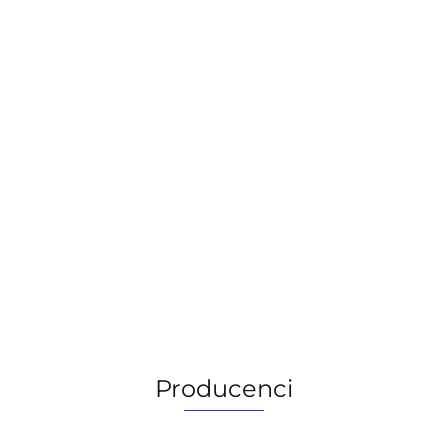
MOBIL JET OIL II, 1QT/0,95L
97.99
97.99
Producenci