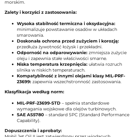
morskim.
Zalety i korzyści z zastosowania:
Wysoka stabilność termiczna i oksydacyjna:
minimalizuje powstawanie osadów w układach
smarowania.
Doskonała ochrona przed zużyciem i korozją:
przedłuża żywotność łożysk i przekładni.
Odporność na odparowywanie:
zmniejsza zużycie
oleju i zapewnia stałe właściwości smarne.
Niska temperatura krzepnięcia:
ułatwia rozruch
silnika w niskich temperaturach.
Kompatybilność z innymi olejami klasy MIL-PRF-
23699:
zapewnia wszechstronność zastosowania.
Klasyfikacja według norm:
MIL-PRF-23699-STD
– spełnia standardowe
wymagania wojskowe dla olejów turbinowych.
SAE AS5780
– standard SPC (Standard Performance
Capability).
Dopuszczenia i aprobaty:
Mobil Jet Oil II jest zatwierdzony przez wiodących