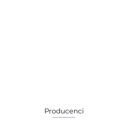
MOBIL JET OIL II, 1QT/0,95L
97.99
97.99
Producenci