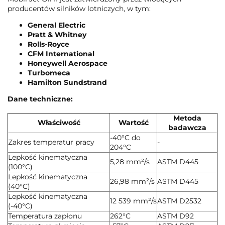
producentów silników lotniczych, w tym:
General Electric
Pratt & Whitney
Rolls-Royce
CFM International
Honeywell Aerospace
Turbomeca
Hamilton Sundstrand
Dane techniczne:
Metoda
Właściwość
Wartość
badawcza
-40°C do
Zakres temperatur pracy
-
204°C
Lepkość kinematyczna
5,28 mm²/s
ASTM D445
(100°C)
Lepkość kinematyczna
26,98 mm²/s
ASTM D445
(40°C)
Lepkość kinematyczna
12 539 mm²/s
ASTM D2532
(-40°C)
Temperatura zapłonu
262°C
ASTM D92