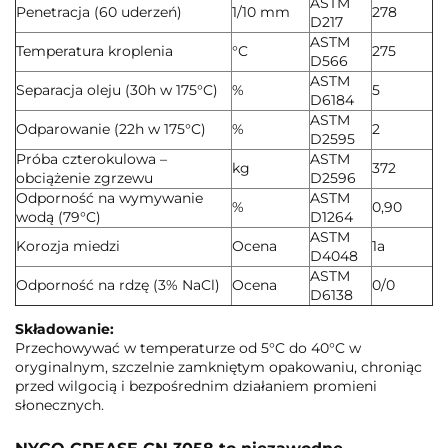
ASTM
Penetracja (60 uderzeń)
1/10 mm
278
D217
ASTM
Temperatura kroplenia
°C
275
D566
ASTM
Separacja oleju (30h w 175°C)
%
5
D6184
ASTM
Odparowanie (22h w 175°C)
%
2
D2595
Próba czterokulowa –
ASTM
kg
372
obciążenie zgrzewu
D2596
Odporność na wymywanie
ASTM
%
0,90
wodą (79°C)
D1264
ASTM
Korozja miedzi
Ocena
1a
D4048
ASTM
Odporność na rdzę (3% NaCl)
Ocena
0/0
D6138
Składowanie:
Przechowywać w temperaturze od 5°C do 40°C w
oryginalnym, szczelnie zamkniętym opakowaniu, chroniąc
przed wilgocią i bezpośrednim działaniem promieni
słonecznych.