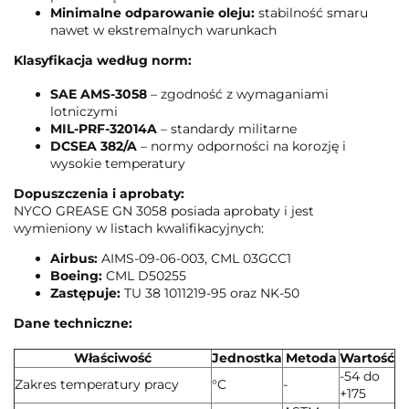
Minimalne odparowanie oleju:
stabilność smaru
nawet w ekstremalnych warunkach
Klasyfikacja według norm:
SAE AMS-3058
– zgodność z wymaganiami
lotniczymi
MIL-PRF-32014A
– standardy militarne
DCSEA 382/A
– normy odporności na korozję i
wysokie temperatury
Dopuszczenia i aprobaty:
NYCO GREASE GN 3058 posiada aprobaty i jest
wymieniony w listach kwalifikacyjnych:
Airbus:
AIMS-09-06-003, CML 03GCC1
Boeing:
CML D50255
Zastępuje:
TU 38 1011219-95 oraz NK-50
Dane techniczne:
Właściwość
Jednostka
Metoda
Wartość
-54 do
Zakres temperatury pracy
°C
-
+175