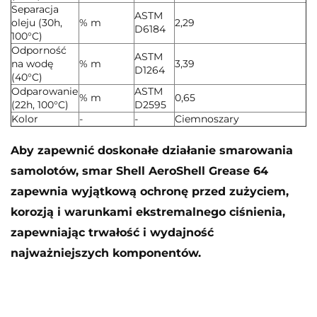
Separacja
ASTM
oleju (30h,
% m
2,29
D6184
100°C)
Odporność
ASTM
na wodę
% m
3,39
D1264
(40°C)
Odparowanie
ASTM
% m
0,65
(22h, 100°C)
D2595
Kolor
-
-
Ciemnoszary
Aby zapewnić doskonałe działanie smarowania
samolotów, smar Shell AeroShell Grease 64
zapewnia wyjątkową ochronę przed zużyciem,
korozją i warunkami ekstremalnego ciśnienia,
zapewniając trwałość i wydajność
najważniejszych komponentów.