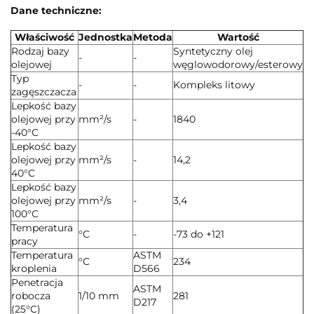
Dane techniczne:
Właściwość
Jednostka
Metoda
Wartość
Rodzaj bazy
Syntetyczny olej
-
-
olejowej
węglowodorowy/esterowy
Typ
-
-
Kompleks litowy
zagęszczacza
Lepkość bazy
olejowej przy
mm²/s
-
1840
-40°C
Lepkość bazy
olejowej przy
mm²/s
-
14,2
40°C
Lepkość bazy
olejowej przy
mm²/s
-
3,4
100°C
Temperatura
°C
-
-73 do +121
pracy
Temperatura
ASTM
°C
234
kroplenia
D566
Penetracja
ASTM
robocza
1/10 mm
281
D217
(25°C)