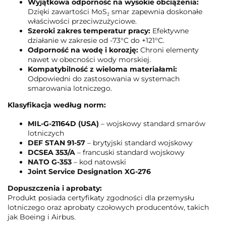
Wyjątkowa odporność na wysokie obciążenia:
Dzięki zawartości MoS₂ smar zapewnia doskonałe
właściwości przeciwzużyciowe.
Szeroki zakres temperatur pracy:
Efektywne
działanie w zakresie od -73°C do +121°C.
Odporność na wodę i korozję:
Chroni elementy
nawet w obecności wody morskiej.
Kompatybilność z wieloma materiałami:
Odpowiedni do zastosowania w systemach
smarowania lotniczego.
Klasyfikacja według norm:
MIL-G-21164D (USA)
– wojskowy standard smarów
lotniczych
DEF STAN 91-57
– brytyjski standard wojskowy
DCSEA 353/A
– francuski standard wojskowy
NATO G-353
– kod natowski
Joint Service Designation XG-276
Dopuszczenia i aprobaty:
Produkt posiada certyfikaty zgodności dla przemysłu
lotniczego oraz aprobaty czołowych producentów, takich
jak Boeing i Airbus.