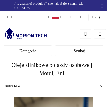
Nie znalazłeś produktu? Skontaktuj się z nami! tel:
609 181 786
(
0
)
PLN
Zaloguj się
Polski
Zarejestruj się
EUR
English
Dodaj zgłoszenie
Kategorie
Szukaj
Zgody cookies
Oleje silnikowe pojazdy osobowe |
Motul, Eni