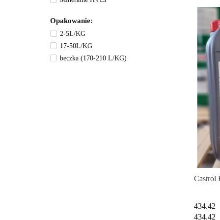
Syntetyczne PAO
Opakowanie:
2-5L/KG
17-50L/KG
beczka (170-210 L/KG)
Castrol
434.42
434.42