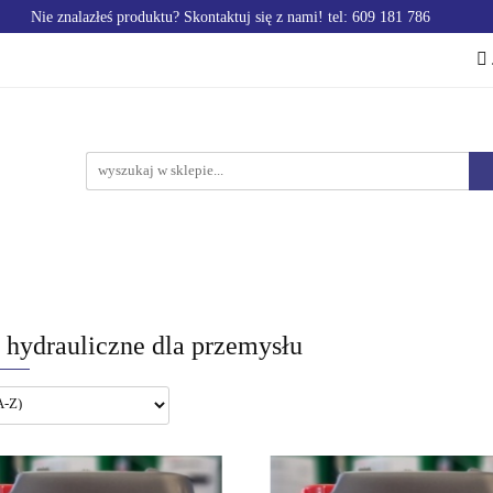
Nie znalazłeś produktu? Skontaktuj się z nami! tel: 609 181 786
EMYSŁU
OFERTA DLA LOTNICTWA
OFERTA DLA M
EROWE
AKCESORIA
PROMOCJE %
 LOTNICTWA
OFERTA DLA MOTORYZACJI
PRODUK
 hydrauliczne dla przemysłu