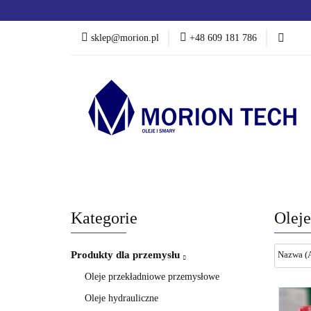
OFERTA DLA PRZ
sklep@morion.pl
+48 609 181 786
PRODUKTY ROW
OFERTA DLA PRZEMYSŁU
OFERTA DLA
PROMOCJE %
Kategorie
Oleje
Produkty dla przemysłu
Oleje przekładniowe przemysłowe
Oleje hydrauliczne