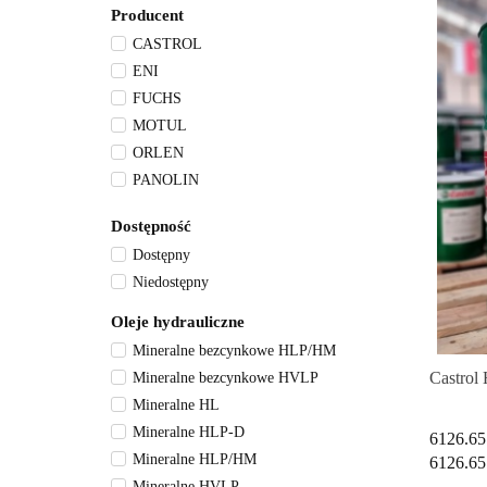
Producent
CASTROL
ENI
FUCHS
MOTUL
ORLEN
PANOLIN
PETRONAS
Dostępność
SHELL
Dostępny
TOTAL
Niedostępny
VALVOLINE
Oleje hydrauliczne
Mineralne bezcynkowe HLP/HM
Castrol
Mineralne bezcynkowe HVLP
Mineralne HL
Mineralne HLP-D
6126.65
Mineralne HLP/HM
6126.65
Mineralne HVLP